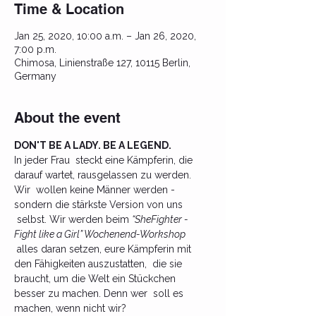
Time & Location
Jan 25, 2020, 10:00 a.m. – Jan 26, 2020,
7:00 p.m.
Chimosa, Linienstraße 127, 10115 Berlin,
Germany
About the event
DON'T BE A LADY. BE A LEGEND.
In jeder Frau  steckt eine Kämpferin, die 
darauf wartet, rausgelassen zu werden. 
Wir  wollen keine Männer werden - 
sondern die stärkste Version von uns 
 selbst. Wir werden beim 
“SheFighter - 
Fight like a Girl” Wochenend-Workshop
 alles daran setzen, eure Kämpferin mit 
den Fähigkeiten auszustatten,  die sie 
braucht, um die Welt ein Stückchen 
besser zu machen. Denn wer  soll es 
machen, wenn nicht wir? 